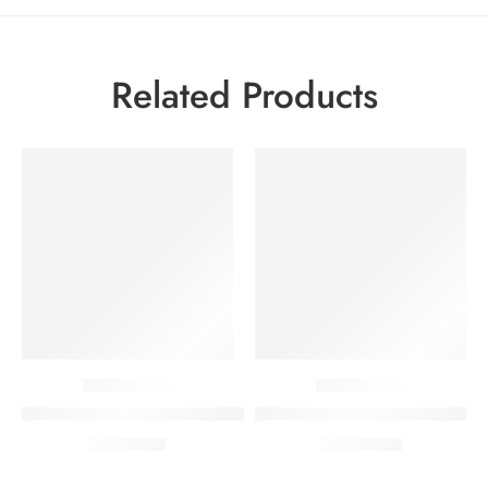
Related Products
Bolado isi Telur Puyuh 250gr
Scallop 500gr Rolade Ikan
Rp
17.000
Rp
23.000